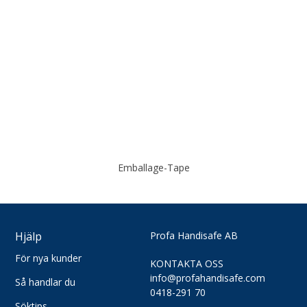
KONTO
Så
handlar
du
MITT
KONTO
Söktips
Mitt
LOGGA
konto
IN
Leverans
Logga
Betalning
in
Emballage-Tape
Säkerhet
Användarnamn
*
&
Cookies
Lösenord
*
Hjälp
Profa Handisafe AB
För nya kunder
KONTAKTA OSS
info@profahandisafe.com
Så handlar du
Logga
0418-291 70
in
Söktips