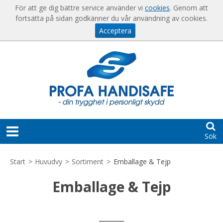
Visa varukorgen
Till kassan
För att ge dig bättre service använder vi
cookies
. Genom att
fortsätta på sidan godkänner du vår användning av cookies.
Acceptera
Sök
START
Start
>
Huvudvy
>
Sortiment
>
Emballage & Tejp
HJÄLP
Emballage & Tejp
För
KONTAKT
nya
kunder
SKAPA