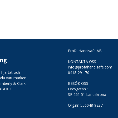
Profa Handisafe AB
ing
KONTAKTA OSS
info@profahandisafe.com
 hjärtat och
0418-291 70
kända varumärken
imberly & Clark,
BESÖK OSS
 ABEKO.
Drevgatan 1
SE-261 51 Landskrona
Org.nr:
556048-9287