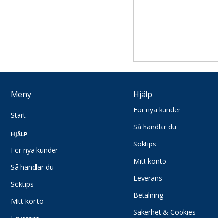
Läderhandskar
Vinter- och köldskydd
Skärskydd
Antivibration
Specialhandskar
Tillbehör Handskydd
Meny
Hjälp
Skor & Stövlar
Skyddsskor
För nya kunder
Start
Yrkesskor
Så handlar du
HJÄLP
Tofflor/Sandaler
Söktips
Stövlar
För nya kunder
Mitt konto
Tillbehör/Sulor
Så handlar du
Leverans
Kläder
Söktips
Livsmedels- och hygienkläder
Betalning
Mitt konto
Underställ
Säkerhet & Cookies