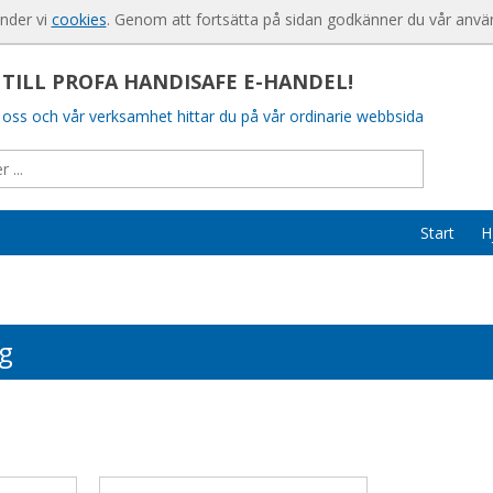
Produkten har lagts i din varukorg
För nya kund
änder vi
cookies
. Genom att fortsätta på sidan godkänner du vår anvä
Så handlar d
ILL PROFA HANDISAFE E-HANDEL!
Söktips
oss och vår verksamhet hittar du på vår ordinarie webbsida
Mitt konto
Leverans
Betalning
Start
H
Säkerhet & 
g