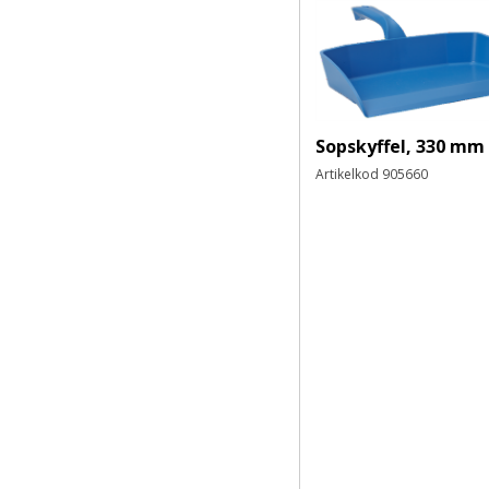
Ögonskydd
Skyddsglasögon
Korgglasögon
Skyddsvisir
Svetsglasögon
Sopskyffel, 330 mm
Ögonskydd Övrigt/ Ögondusch
Artikelkod
905660
Andningsskydd
Filtrerande halvmasker
Hel- och halvmasker
Filter och Tillbehör
Handskydd
Engångs
Kemskydd
Renrum- och sterila
Textilhandskar
Montage