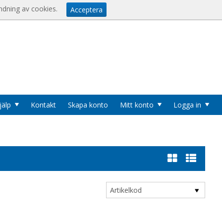
Visa varukorgen
Till kassan
er
ndning av cookies.
Acceptera
u
jälp
Kontakt
Skapa konto
Mitt konto
Logga in
Cookies
Logga in
Användarnamn
*
Lösenord
*
Logga in automatiskt nästa gång
Artikelkod
Glömt ditt lösenord?