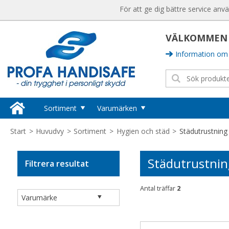
För att ge dig bättre service anv
VÄLKOMMEN T
Information om 
Sortiment
Varumärken
Huvudskydd
Sika Footwear
Start
>
Huvudvy
>
Sortiment
>
Hygien och städ
>
Städutrustning
Hjälmar
Ansell
Kepsar
Städutrustnin
Filtrera resultat
Semperguard
Tillbehör Huvudskydd
Hörselskydd
Hygisafe
Antal träffar
2
Hörselproppar
Vikan
Hörselkåpor