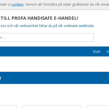
Produkten har lagts i din varukorg
För nya kund
änder vi
cookies
. Genom att fortsätta på sidan godkänner du vår anvä
Så handlar d
ILL PROFA HANDISAFE E-HANDEL!
Söktips
oss och vår verksamhet hittar du på vår ordinarie webbsida
Mitt konto
Leverans
Betalning
Start
H
Säkerhet & 
r