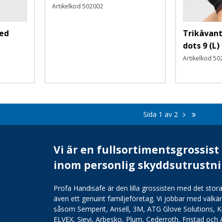
Artikelkod
502002
med
Trikåvan
dots 9 (L)
Artikelkod
50
Sida
1
av
2
Vi är en fullsortimentsgrossist
inom personlig skyddsutrustn
Profa Handisafe är den lilla grossisten med det stora
även ett genuint familjeföretag. Vi jobbar med väl
såsom Semperit, Ansell, 3M, ATG Glove Solutions, K
ELVEX, Sievi, Arbesko, Plum, Cederroth, Fristad och