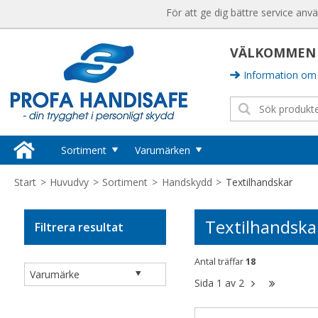
För att ge dig bättre service anv
VÄLKOMMEN T
Information om 
Sortiment
Varumärken
Huvudskydd
Sika Footwear
Start
>
Huvudvy
>
Sortiment
>
Handskydd
>
Textilhandskar
Hjälmar
Ansell
Kepsar
Textilhandska
Filtrera resultat
Semperguard
Tillbehör Huvudskydd
Hörselskydd
Hygisafe
Antal träffar
18
Hörselproppar
Sida
1
av
2
Vikan
Hörselkåpor