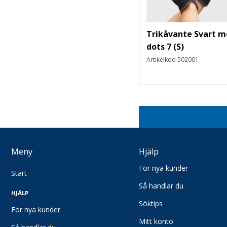
Ärmskydd
Huvudskydd
Trikåvante Svart 
Skoskydd
dots 7 (S)
Rockar/förkläden
Artikelkod
502001
Munskydd
Kemskyddsdräkter
Kemskyddsdräkter
Lättare skyddsdräkter
Fallskydd
Fallskydd
Meny
Hjälp
Förstahjälpen-artiklar
För nya kunder
Brandfiltar
Start
Cederroth
Så handlar du
HJÄLP
Burnshield
Söktips
För nya kunder
Snögg
Mitt konto