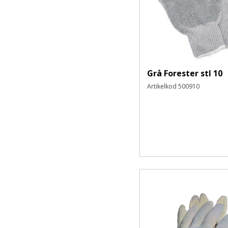
Läderhandskar
Vinter- och köldskydd
Skärskydd
Antivibration
Specialhandskar
Grå Forester stl 10
Tillbehör Handskydd
Artikelkod
500910
Skor & Stövlar
Skyddsskor
Yrkesskor
Tofflor/Sandaler
Stövlar
Tillbehör/Sulor
Kläder
Livsmedels- och hygienkläder
Underställ