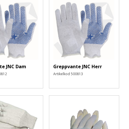
Skapa nytt konto
te JNC Dam
Greppvante JNC Herr
0812
Artikelkod
500813