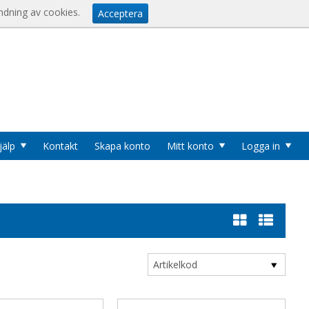
Visa varukorgen
Till kassan
er
ndning av cookies.
Acceptera
u
jälp
Kontakt
Skapa konto
Mitt konto
Logga in
Cookies
Logga in
Användarnamn
*
Lösenord
*
Logga in automatiskt nästa gång
Artikelkod
Glömt ditt lösenord?