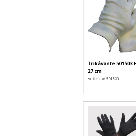
Korttidsplagg
Förkläden
Vinterkläder
Jackor
Västar
Regnkläder
Renrum- och ESD-kläder
Värmeskydds- kläder
Trikåvante 501503 
Bygg-och anläggningskläder
27 cm
Flamskyddskläder
Artikelkod
501503
Varselkläder
Hantverkskläder
Profilkläder
T-shirts
Kläder Övrigt
Engångskläder