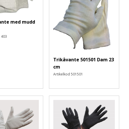
ante med mudd
1403
Trikåvante 501501 Dam 23
cm
Artikelkod
501501