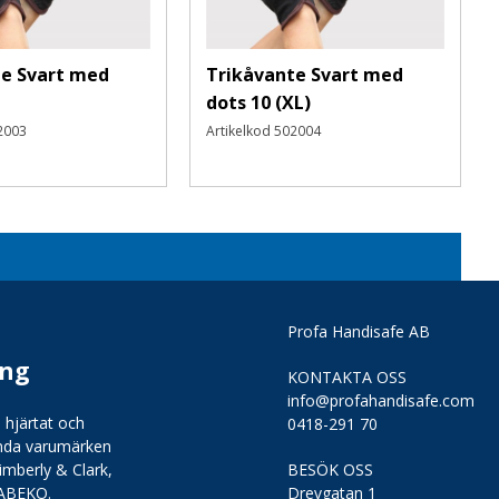
te Svart med
Trikåvante Svart med
dots 10 (XL)
2003
Artikelkod
502004
Profa Handisafe AB
ing
KONTAKTA OSS
info@profahandisafe.com
 hjärtat och
0418-291 70
kända varumärken
imberly & Clark,
BESÖK OSS
 ABEKO.
Drevgatan 1