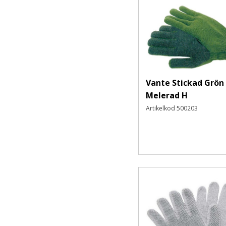
Ögonskydd
Skyddsglasögon
Korgglasögon
Skyddsvisir
Svetsglasögon
Ögonskydd Övrigt/ Ögondusch
Vante Stickad Grön
Andningsskydd
Melerad H
Filtrerande halvmasker
Artikelkod
500203
Hel- och halvmasker
Filter och Tillbehör
Handskydd
Engångs
Kemskydd
Renrum- och sterila
Textilhandskar
Montage