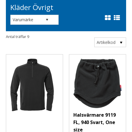
Kläder Övrigt
KONTO
Så
handlar
du
MITT
KONTO
Söktips
Antal träffar
9
Mitt
LOGGA
Artikelkod
konto
IN
Leverans
Logga
Betalning
in
Säkerhet
Användarnamn
*
&
Cookies
Lösenord
*
Halsvärmare 9119
FL, 940 Svart, One
Logga
size
in