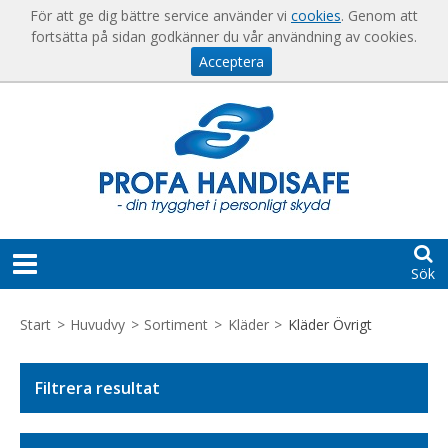
Visa varukorgen
Till kassan
För att ge dig bättre service använder vi
cookies
. Genom att
fortsätta på sidan godkänner du vår användning av cookies.
Acceptera
Sök
START
Start
>
Huvudvy
>
Sortiment
>
Kläder
>
Kläder Övrigt
HJÄLP
Filtrera resultat
För
KONTAKT
nya
kunder
SKAPA