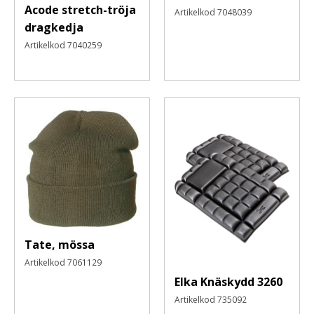
Acode stretch-tröja
automatiskt
Artikelkod
7048039
dragkedja
nästa
Artikelkod
7040259
gång
Glömt
ditt
lösenord?
Skapa
nytt
konto
Tate, mössa
Artikelkod
7061129
Elka Knäskydd 3260
Artikelkod
735092