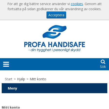
Visa varukorgen
Till kassan
För att ge dig bättre service använder vi
cookies
. Genom att
fortsätta på sidan godkänner du vår användning av cookies.
Acceptera
Sök
START
Start
>
Hjälp
>
Mitt konto
HJÄLP
Meny
För
KONTAKT
nya
kunder
Mitt konto
SKAPA