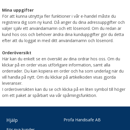
KONTO
Så
Mina uppgifter
handlar
För att kunna utnyttja fler funktioner i vår e-handel måste du
du
MITT
registrera dig som ny kund. Då anger du dina adressuppgifter och
KONTO
väljer själv ett användarnamn och ett lösenord. Om du redan är
Söktips
kund hos oss och behöver ändra dina kunduppgifter gör du detta
Mitt
LOGGA
efter att du loggat in med ditt användarnamn och lösenord.
konto
IN
Orderöversikt
Leverans
Här kan du enkelt se en översikt av dina ordrar hos oss. Om du
Logga
Betalning
klickar på en order visas utförligare information, samt alla
in
orderrader. Du kan kopiera en order och ha som underlag när du
Säkerhet
vill handla på nytt. Om du klickar på artikelkoden visas gjorda
Användarnamn
*
&
leveranser.
Cookies
I orderöversikten kan du se och klicka på en liten symbol till höger
om ett paket är spårbart via vår spårningsfunktion.
Lösenord
*
Hjälp
Profa Handisafe AB
Logga
in
För nya kunder